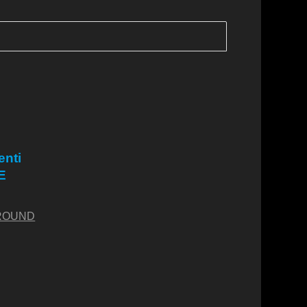
enti
E
ROUND