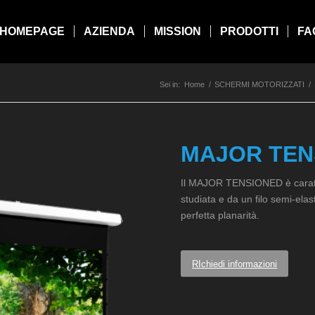
HOMEPAGE
AZIENDA
MISSION
PRODOTTI
FA
Sei in:
Home
/
SCHERMI MOTORIZZATI
/
MAJOR TEN
Il MAJOR TENSIONED è caratte
studiata e da un filo semi-ela
perfetta planarità.
RIchiedi informazioni